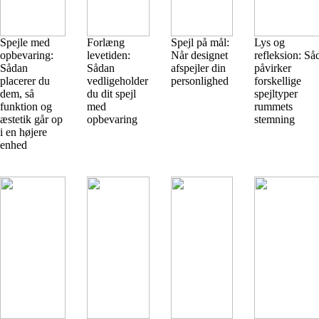
Spejle med
Forlæng
Spejl på mål:
Lys og
opbevaring:
levetiden:
Når designet
refleksion: Så
Sådan
Sådan
afspejler din
påvirker
placerer du
vedligeholder
personlighed
forskellige
dem, så
du dit spejl
spejltyper
funktion og
med
rummets
æstetik går op
opbevaring
stemning
i en højere
enhed