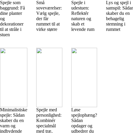
Spejle som
Små
Spejle i
Lys og spejl i
baggrund: Få
soveværelser:
udestuen:
samspil: Såda
dine planter
Vælg spejle,
Reflektér
skaber du en
og
der får
naturen og
behagelig
dekorationer
rummet til at
skab et
stemning i
til at stråle i
virke større
levende rum
rummet
stuen
Minimalistiske
Spejle med
Løse
spejle: Sådan
personlighed:
spejlophæng?
skaber du en
Kombinér
Sådan
varm og
specialmål
opdager og
indbydende
med træ,
udbedrer du