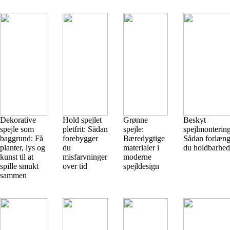
Dekorative
Hold spejlet
Grønne
Beskyt
spejle som
pletfrit: Sådan
spejle:
spejlmonterin
baggrund: Få
forebygger
Bæredygtige
Sådan forlæng
planter, lys og
du
materialer i
du holdbarhe
kunst til at
misfarvninger
moderne
spille smukt
over tid
spejldesign
sammen