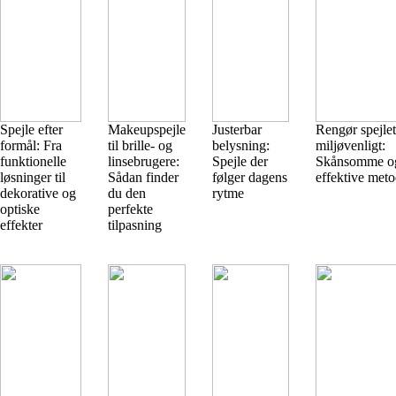
Spejle efter
Makeupspejle
Justerbar
Rengør spejlet
formål: Fra
til brille- og
belysning:
miljøvenligt:
funktionelle
linsebrugere:
Spejle der
Skånsomme o
løsninger til
Sådan finder
følger dagens
effektive meto
dekorative og
du den
rytme
optiske
perfekte
effekter
tilpasning