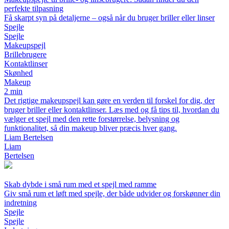
perfekte tilpasning
Få skarpt syn på detaljerne – også når du bruger briller eller linser
Spejle
Spejle
Makeupspejl
Brillebrugere
Kontaktlinser
Skønhed
Makeup
2 min
Det rigtige makeupspejl kan gøre en verden til forskel for dig, der
bruger briller eller kontaktlinser. Læs med og få tips til, hvordan du
vælger et spejl med den rette forstørrelse, belysning og
funktionalitet, så din makeup bliver præcis hver gang.
Liam Bertelsen
Liam
Bertelsen
Skab dybde i små rum med et spejl med ramme
Giv små rum et løft med spejle, der både udvider og forskønner din
indretning
Spejle
Spejle