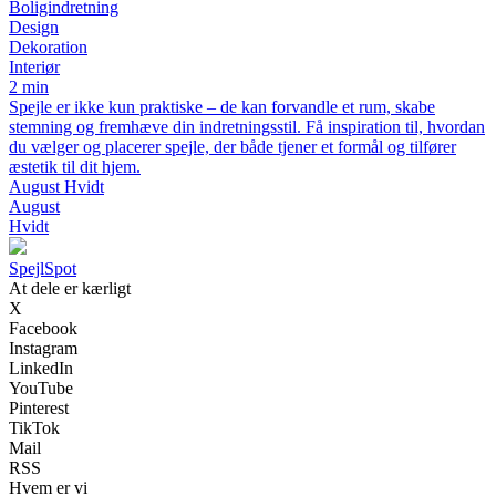
Boligindretning
Design
Dekoration
Interiør
2 min
Spejle er ikke kun praktiske – de kan forvandle et rum, skabe
stemning og fremhæve din indretningsstil. Få inspiration til, hvordan
du vælger og placerer spejle, der både tjener et formål og tilfører
æstetik til dit hjem.
August Hvidt
August
Hvidt
Spejl
Spot
At dele er kærligt
X
Facebook
Instagram
LinkedIn
YouTube
Pinterest
TikTok
Mail
RSS
Hvem er vi