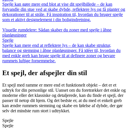
Spejle kan gøre mere end blot at vise dit spejlbillede – de kan
forvandle din stue ved at skabe dybde, reflektere lys og få planter og
dekorationer til at stråle. Få inspiration til, hvordan du bruger spejle
som et aktivt designelement i din boligindretning.
Visuelle rumdelere: Sådan skaber du zoner med spejle i åbne
planløsninger
Spejle
Spejle kan mere end at reflektere lys – de kan skabe struktur,
balance og stemning i åbne planløsninger. Få idéer til, hvordan du
med enkle greb kan bruge spejle til at definere zoner og bevare
rummets luftige fornemmelse.
Et spejl, der afspejler din stil
Et spejl med ramme er mere end et funktionelt objekt – det er et
udtryk for din personlige stil. Uanset om du foretrækker det enkle og
moderne eller det klassiske og detaljerede, kan du finde et spejl, der
passer til netop dit hjem. Og det bedste er, at du med et enkelt greb
kan ændre rummets stemning og skabe en følelse af dybde, der gør
selv det mindste rum stort i udtrykket.
Spejle
Spejle