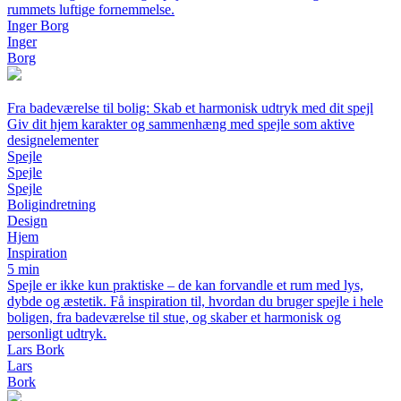
rummets luftige fornemmelse.
Inger Borg
Inger
Borg
Fra badeværelse til bolig: Skab et harmonisk udtryk med dit spejl
Giv dit hjem karakter og sammenhæng med spejle som aktive
designelementer
Spejle
Spejle
Spejle
Boligindretning
Design
Hjem
Inspiration
5 min
Spejle er ikke kun praktiske – de kan forvandle et rum med lys,
dybde og æstetik. Få inspiration til, hvordan du bruger spejle i hele
boligen, fra badeværelse til stue, og skaber et harmonisk og
personligt udtryk.
Lars Bork
Lars
Bork