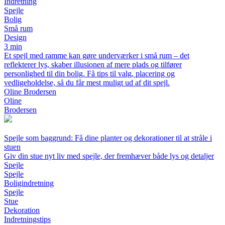
Indretning
Spejle
Bolig
Små rum
Design
3 min
Et spejl med ramme kan gøre underværker i små rum – det
reflekterer lys, skaber illusionen af mere plads og tilfører
personlighed til din bolig. Få tips til valg, placering og
vedligeholdelse, så du får mest muligt ud af dit spejl.
Oline Brodersen
Oline
Brodersen
Spejle som baggrund: Få dine planter og dekorationer til at stråle i
stuen
Giv din stue nyt liv med spejle, der fremhæver både lys og detaljer
Spejle
Spejle
Boligindretning
Spejle
Stue
Dekoration
Indretningstips