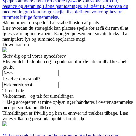
Spejle kan mere end at reflektere lys – de kan skabe struktur,
balance og stemning i åbne planløsninger. Få idéer til, hvordan du
med enkle greb kan bruge spejle til at definere zoner og bevare
rummets luftige fornemmelse.
Sådan bruger du spejle til at skabe illusion af plads
Lær hvordan du strategisk kan placere spejle for at få dit rum til at
føles større og mere åbent. E-bogen præsenterer smarte tricks til at
manipulere lys og rum med spejlernes magi.
Download nu
Skriv dig op til vores nyhedsbrev
Bliv en del af klubben og få gode råd direkte i din indbakke - helt
gratis.
Hvad er din e-mail?
Tilmeld dig
Velkommen – og tak for tilmeldingen
Jeg accepterer, at mine oplysninger håndteres i overensstemmelse
med persondatapolitikken.
Tilmeldingen er frivillig og kan til enhver tid trækkes tilbage. Læs
vores vilkår og persondatapolitik for detaljer.
Makeupspejle til brille- og linsebrugere: Sådan finder du den