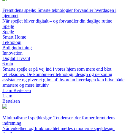
Fremtidens spejle: Smarte teknologier forvandler hverdagen i
hjemmet
Når spejlet bliver digitalt – og forvandler din daglige rutine
Spejle
Spejle
Smart Home
Teknologi
Boligindretning
Innovation
Digital Livsstil
6 min
Smarte spejle er på vej ind i vores hjem som mere end blot
refleksioner. De kombinerer teknologi, design og personlig
assistance og giver et glimt af, hvordan hverdagen kan blive både
smartere og mere intuitiv.
Liam Bertelsen
Liam
Bertelsen
Minimalisme i spejldesign: Tendenser, der former fremtidens
indretning
Når enkelhed og funktionalitet mødes i moderne spejldesign