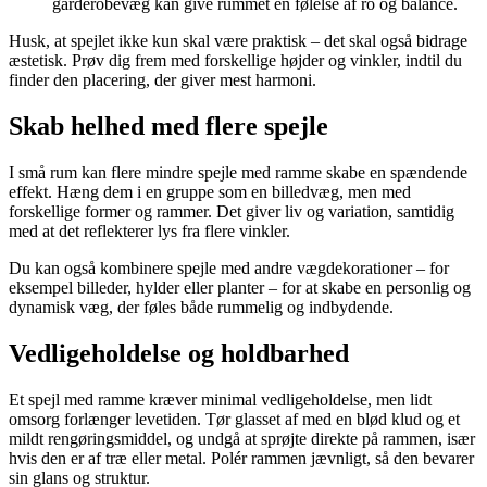
garderobevæg kan give rummet en følelse af ro og balance.
Husk, at spejlet ikke kun skal være praktisk – det skal også bidrage
æstetisk. Prøv dig frem med forskellige højder og vinkler, indtil du
finder den placering, der giver mest harmoni.
Skab helhed med flere spejle
I små rum kan flere mindre spejle med ramme skabe en spændende
effekt. Hæng dem i en gruppe som en billedvæg, men med
forskellige former og rammer. Det giver liv og variation, samtidig
med at det reflekterer lys fra flere vinkler.
Du kan også kombinere spejle med andre vægdekorationer – for
eksempel billeder, hylder eller planter – for at skabe en personlig og
dynamisk væg, der føles både rummelig og indbydende.
Vedligeholdelse og holdbarhed
Et spejl med ramme kræver minimal vedligeholdelse, men lidt
omsorg forlænger levetiden. Tør glasset af med en blød klud og et
mildt rengøringsmiddel, og undgå at sprøjte direkte på rammen, især
hvis den er af træ eller metal. Polér rammen jævnligt, så den bevarer
sin glans og struktur.