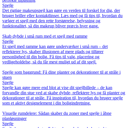
perfekte tilpasning
Spejle
Det rigtige makeupspejl kan gøre en verden til forskel for dig, der
bruger briller eller kontaktlinser. Læs med og få tips til, hvordan du
vælger et spejl med den rette forstørrelse, belysning og
funktionalitet, så din makeup bliver præcis hver gang.
Skab dybde i små rum med et spejl med ramme
Spejle
Et spejl med ramme kan gøre underværker i små rum – det
reflekterer lys, skaber illusionen af mere plads og tilfører
personlighed til din bolig. Få tips til valg, placering og
vedligeholdelse, så du får mest muligt ud af dit spejl.
Spejle som baggrund: Få dine planter og dekorationer til at stråle i
stuen
Spejle
Spejle kan gøre mere end blot at vise dit spejlbillede – de kan
forvandle din stue ved at skabe dybde, reflektere lys og få planter og
dekorationer til at stråle. Få inspiration til, hvordan du bruger spejle
som et aktivt designelement i din boligindretning.
Visuelle rumdelere: Sådan skaber du zoner med spejle i åbne
planløsninger
Spejle