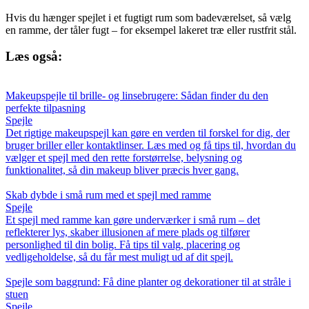
Hvis du hænger spejlet i et fugtigt rum som badeværelset, så vælg
en ramme, der tåler fugt – for eksempel lakeret træ eller rustfrit stål.
Læs også:
Makeupspejle til brille- og linsebrugere: Sådan finder du den
perfekte tilpasning
Spejle
Det rigtige makeupspejl kan gøre en verden til forskel for dig, der
bruger briller eller kontaktlinser. Læs med og få tips til, hvordan du
vælger et spejl med den rette forstørrelse, belysning og
funktionalitet, så din makeup bliver præcis hver gang.
Skab dybde i små rum med et spejl med ramme
Spejle
Et spejl med ramme kan gøre underværker i små rum – det
reflekterer lys, skaber illusionen af mere plads og tilfører
personlighed til din bolig. Få tips til valg, placering og
vedligeholdelse, så du får mest muligt ud af dit spejl.
Spejle som baggrund: Få dine planter og dekorationer til at stråle i
stuen
Spejle