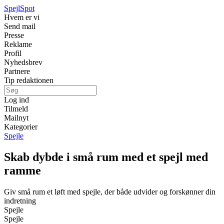
Spejl
Spot
Hvem er vi
Send mail
Presse
Reklame
Profil
Nyhedsbrev
Partnere
Tip redaktionen
Log ind
Tilmeld
Mailnyt
Kategorier
Spejle
Skab dybde i små rum med et spejl med
ramme
Giv små rum et løft med spejle, der både udvider og forskønner din
indretning
Spejle
Spejle