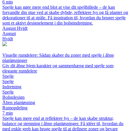
6 min
Spejle kan gøre mere end blot at vise dit spejlbillede – de kan
forvandle din stue ved at skabe dybde, reflektere lys og få planter og
dekorationer til at stråle. Få inspiration til, hvordan du bruger spejle
som et aktivt designelement i din boligindretning.
August Hvidt
August
Hvidt
Visuelle rumdelere: Sådan skaber du zoner med spejle i åbne
planløsninger
Giv dit åbne hjem karakter og sammenhæng med spejle som
elegante rumdelere
Spejle
Spejle
Indretning
Spejle
Boligdesign
Åben planløsning
Rumopdeling
7 min
Spejle kan mere end at reflektere lys – de kan skabe struktur,
balance og stemning i åbne planløsninger. Få idéer til, hvordan du
med enkle greb kan bruge spejle til at definere zoner og bevare