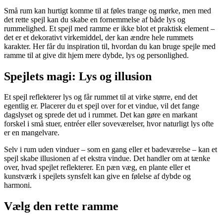
Små rum kan hurtigt komme til at føles trange og mørke, men med
det rette spejl kan du skabe en fornemmelse af både lys og
rummelighed. Et spejl med ramme er ikke blot et praktisk element –
det er et dekorativt virkemiddel, der kan ændre hele rummets
karakter. Her får du inspiration til, hvordan du kan bruge spejle med
ramme til at give dit hjem mere dybde, lys og personlighed.
Spejlets magi: Lys og illusion
Et spejl reflekterer lys og får rummet til at virke større, end det
egentlig er. Placerer du et spejl over for et vindue, vil det fange
dagslyset og sprede det ud i rummet. Det kan gøre en markant
forskel i små stuer, entréer eller soveværelser, hvor naturligt lys ofte
er en mangelvare.
Selv i rum uden vinduer – som en gang eller et badeværelse – kan et
spejl skabe illusionen af et ekstra vindue. Det handler om at tænke
over, hvad spejlet reflekterer. En pæn væg, en plante eller et
kunstværk i spejlets synsfelt kan give en følelse af dybde og
harmoni.
Vælg den rette ramme