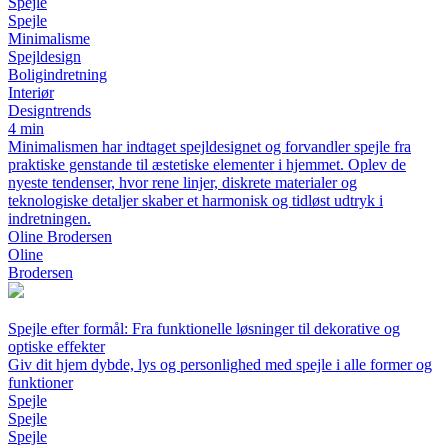
Spejle
Spejle
Minimalisme
Spejldesign
Boligindretning
Interiør
Designtrends
4 min
Minimalismen har indtaget spejldesignet og forvandler spejle fra
praktiske genstande til æstetiske elementer i hjemmet. Oplev de
nyeste tendenser, hvor rene linjer, diskrete materialer og
teknologiske detaljer skaber et harmonisk og tidløst udtryk i
indretningen.
Oline Brodersen
Oline
Brodersen
Spejle efter formål: Fra funktionelle løsninger til dekorative og
optiske effekter
Giv dit hjem dybde, lys og personlighed med spejle i alle former og
funktioner
Spejle
Spejle
Spejle