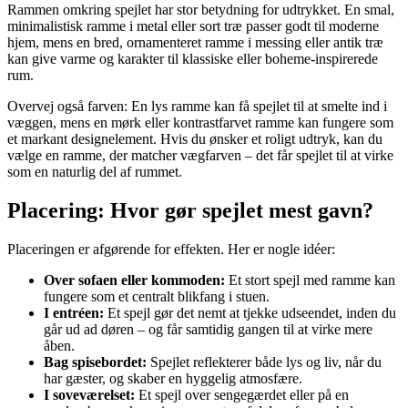
Rammen omkring spejlet har stor betydning for udtrykket. En smal,
minimalistisk ramme i metal eller sort træ passer godt til moderne
hjem, mens en bred, ornamenteret ramme i messing eller antik træ
kan give varme og karakter til klassiske eller boheme-inspirerede
rum.
Overvej også farven: En lys ramme kan få spejlet til at smelte ind i
væggen, mens en mørk eller kontrastfarvet ramme kan fungere som
et markant designelement. Hvis du ønsker et roligt udtryk, kan du
vælge en ramme, der matcher vægfarven – det får spejlet til at virke
som en naturlig del af rummet.
Placering: Hvor gør spejlet mest gavn?
Placeringen er afgørende for effekten. Her er nogle idéer:
Over sofaen eller kommoden:
Et stort spejl med ramme kan
fungere som et centralt blikfang i stuen.
I entréen:
Et spejl gør det nemt at tjekke udseendet, inden du
går ud ad døren – og får samtidig gangen til at virke mere
åben.
Bag spisebordet:
Spejlet reflekterer både lys og liv, når du
har gæster, og skaber en hyggelig atmosfære.
I soveværelset:
Et spejl over sengegærdet eller på en